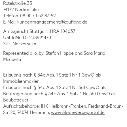
Rötelstraße 35
74172 Neckarsulm
Telefon: 08 00 / 1 52 83 52
E-Mail:
kundenmanagement@kaufland.de
Amtsgericht Stuttgart: HRA 104637
USt-IdNr.: DE238991470
Sitz: Neckarsulm
Represented a. o. by: Stefan Hoppe and Sara Maria
Mirabella
Erlaubnis nach § 34c Abs. 1 Satz 1 Nr. 1 GewO als
Immobilienmakler
Erlaubnis nach § 34c Abs. 1 Satz 1 Nr. 3a) GewO als
Bauträger und nach § 34c Abs. 1 Satz 1 Nr. 3b) GewO als
Baubetreuer
Aufsichtsbehörde: IHK Heilbronn-Franken, Ferdinand-Braun-
Str. 20, 74074 Heilbronn,
www.ihk-gewerbeportal.de